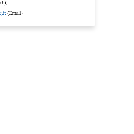
 6))
.it
(Email)