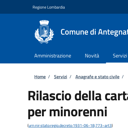
Salta al contenuto principale
Skip to footer content
Regione Lombardia
Comune di Antegna
Amministrazione
Novità
Servizi
Briciole di pane
Home
/
Servizi
/
Anagrafe e stato civile
/
Rilascio della car
per minorenni
(
urn:nir:stato:regio.decreto:1931-06-18;773~art3
)