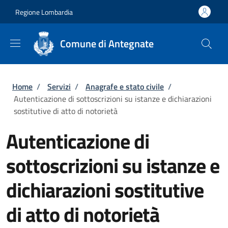
Salta al contenuto principale
Skip to footer content
Regione Lombardia
Comune di Antegnate
Briciole di pane
Home
/
Servizi
/
Anagrafe e stato civile
/
Autenticazione di sottoscrizioni su istanze e dichiarazioni
sostitutive di atto di notorietà
Autenticazione di
sottoscrizioni su istanze e
dichiarazioni sostitutive
di atto di notorietà