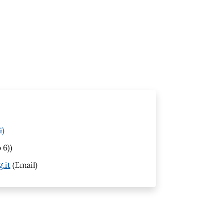
G)
 6))
.it
(Email)