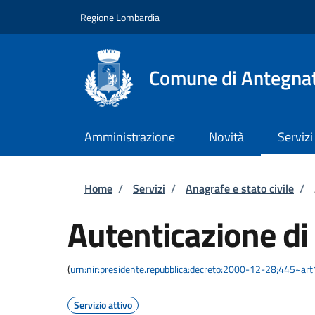
Salta al contenuto principale
Skip to footer content
Regione Lombardia
Comune di Antegna
Amministrazione
Novità
Servizi
Briciole di pane
Home
/
Servizi
/
Anagrafe e stato civile
/
Autenticazione di
(
urn:nir:presidente.repubblica:decreto:2000-12-28;445~ar
Servizio attivo