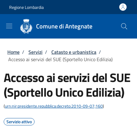
Salta al contenuto principale
Skip to footer content
Regione Lombardia
Comune di Antegnate
Briciole di pane
Home
/
Servizi
/
Catasto e urbanistica
/
Accesso ai servizi del SUE (Sportello Unico Edilizia)
Accesso ai servizi del SUE
(Sportello Unico Edilizia)
(
urn:nir:presidente.repubblica:decreto:2010-09-07;160
)
Servizio attivo