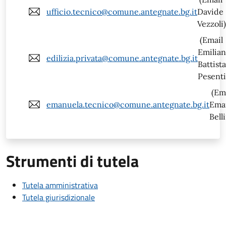
ufficio.tecnico@comune.antegnate.bg.it
Davide
Vezzoli)
(Email
Emilia
edilizia.privata@comune.antegnate.bg.it
Battista
Pesenti
(Em
emanuela.tecnico@comune.antegnate.bg.it
Ema
Belli
Strumenti di tutela
Tutela amministrativa
Tutela giurisdizionale