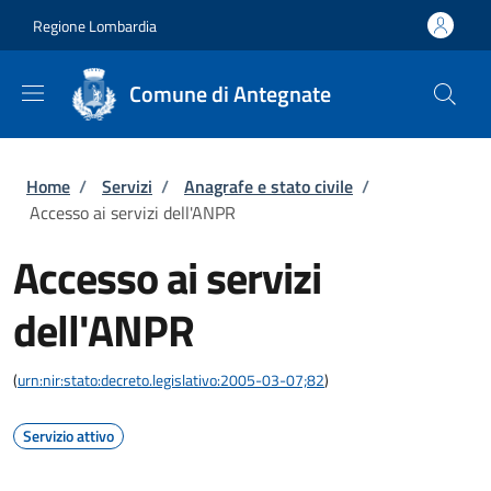
Salta al contenuto principale
Skip to footer content
Regione Lombardia
Comune di Antegnate
Briciole di pane
Home
/
Servizi
/
Anagrafe e stato civile
/
Accesso ai servizi dell'ANPR
Accesso ai servizi
dell'ANPR
(
urn:nir:stato:decreto.legislativo:2005-03-07;82
)
Servizio attivo