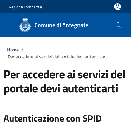
Salta al contenuto principale
Skip to footer content
Regione Lombardia
Comune di Antegnate
Briciole di pane
Home
/
Per accedere ai servizi del portale devi autenticarti
Per accedere ai servizi del
portale devi autenticarti
Autenticazione con SPID