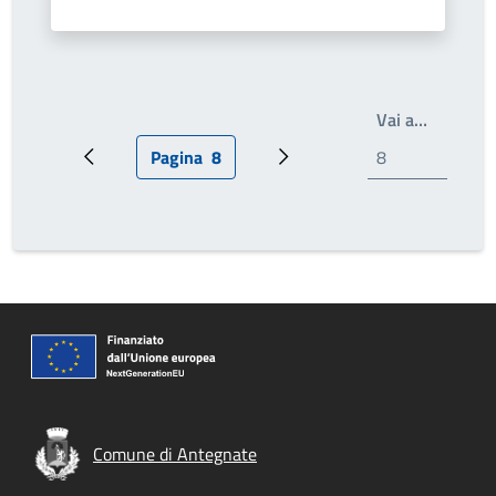
Scrivi il
Vai a…
Pagina
8
Pagina precedente
Pagina attuale
Pagina successiva
Comune di Antegnate