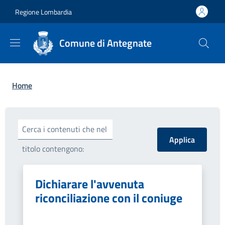
Salta al contenuto principale
Skip to footer content
Regione Lombardia
Comune di Antegnate
Briciole di pane
Home
Cerca i contenuti che nel
titolo contengono:
Dichiarare l'avvenuta
riconciliazione con il coniuge