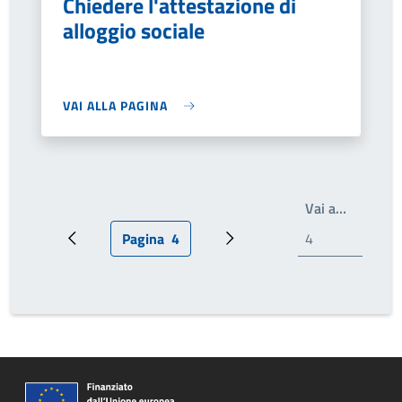
Chiedere l'attestazione di
alloggio sociale
VAI ALLA PAGINA
Scrivi il
Vai a…
Pagina
4
Pagina precedente
Pagina attuale
Pagina successiva