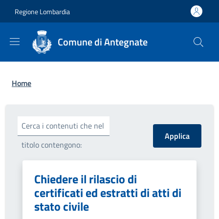
Salta al contenuto principale
Skip to footer content
Regione Lombardia
Comune di Antegnate
Briciole di pane
Home
Cerca i contenuti che nel
titolo contengono:
Chiedere il rilascio di
certificati ed estratti di atti di
stato civile