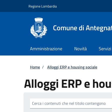
Salta al contenuto principale
Skip to footer content
Regione Lombardia
Comune di Antegna
Amministrazione
Novità
Servizi
Briciole di pane
Home
/
Alloggi ERP e housing sociale
Alloggi ERP e hou
Cerca i contenuti che nel titolo contengono: