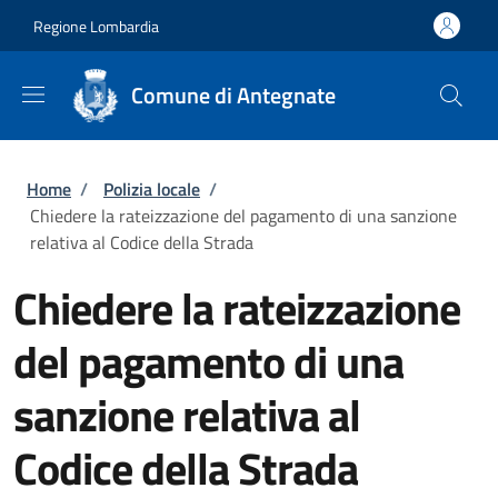
Salta al contenuto principale
Skip to footer content
Regione Lombardia
Comune di Antegnate
Briciole di pane
Home
/
Polizia locale
/
Chiedere la rateizzazione del pagamento di una sanzione
relativa al Codice della Strada
Chiedere la rateizzazione
del pagamento di una
sanzione relativa al
Codice della Strada