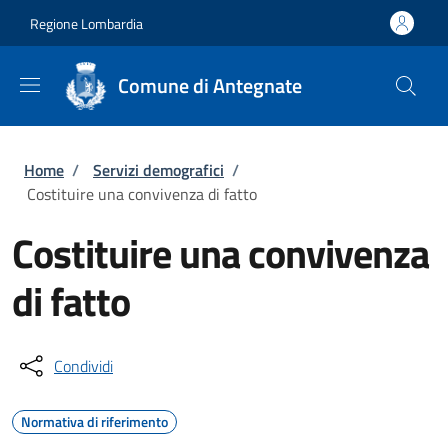
Salta al contenuto principale
Skip to footer content
Regione Lombardia
Comune di Antegnate
Briciole di pane
Home
/
Servizi demografici
/
Costituire una convivenza di fatto
Costituire una convivenza
di fatto
Condividi
Normativa di riferimento