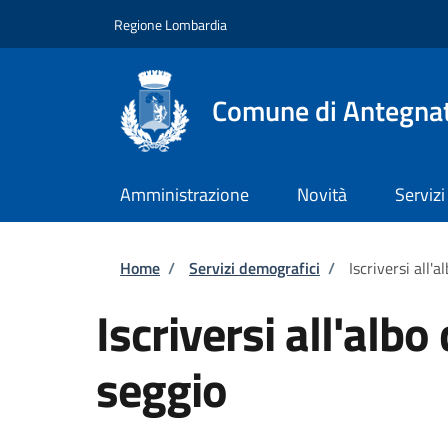
Salta al contenuto principale
Skip to footer content
Regione Lombardia
Comune di Antegna
Amministrazione
Novità
Servizi
Briciole di pane
Home
/
Servizi demografici
/
Iscriversi all'a
Iscriversi all'albo
seggio