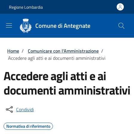
Salta al contenuto principale
Skip to footer content
Regione Lombardia
Comune di Antegnate
Briciole di pane
Home
/
Comunicare con l'Amministrazione
/
Accedere agli atti e ai documenti amministrativi
Accedere agli atti e ai
documenti amministrativi
Condividi
Normativa di riferimento