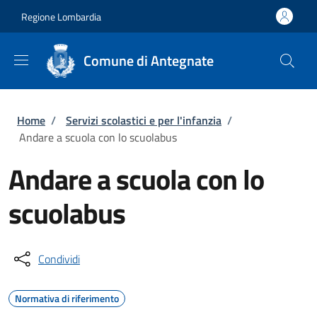
Salta al contenuto principale
Skip to footer content
Regione Lombardia
Comune di Antegnate
Briciole di pane
Home
/
Servizi scolastici e per l'infanzia
/
Andare a scuola con lo scuolabus
Andare a scuola con lo
scuolabus
Condividi
Normativa di riferimento