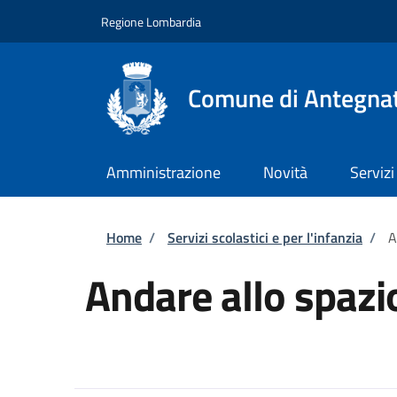
Salta al contenuto principale
Skip to footer content
Regione Lombardia
Comune di Antegna
Amministrazione
Novità
Servizi
Briciole di pane
Home
/
Servizi scolastici e per l'infanzia
/
A
Andare allo spazi