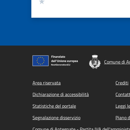
Valuta 1 stelle su 5
Comune di A
Footer menu
Area riservata
Crediti
Dichiarazione di accessibilità
Contatt
Statistiche del portale
Leggi l
Segnalazione disservizio
Piano d
Comune di Antegnate - Partita IVA dell'amminis