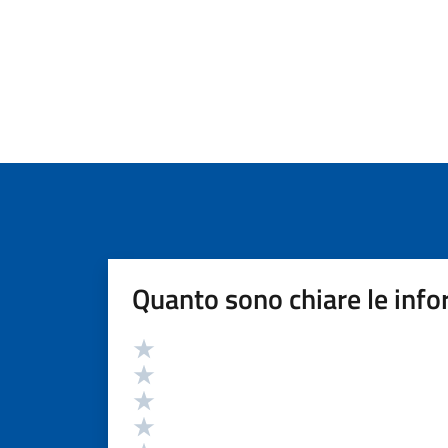
Quanto sono chiare le info
Valutazione
Valuta 5 stelle su 5
Valuta 4 stelle su 5
Valuta 3 stelle su 5
Valuta 2 stelle su 5