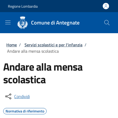
Salta al contenuto principale
Skip to footer content
Regione Lombardia
Comune di Antegnate
Briciole di pane
Home
/
Servizi scolastici e per l'infanzia
/
Andare alla mensa scolastica
Andare alla mensa
scolastica
Condividi
Normativa di riferimento