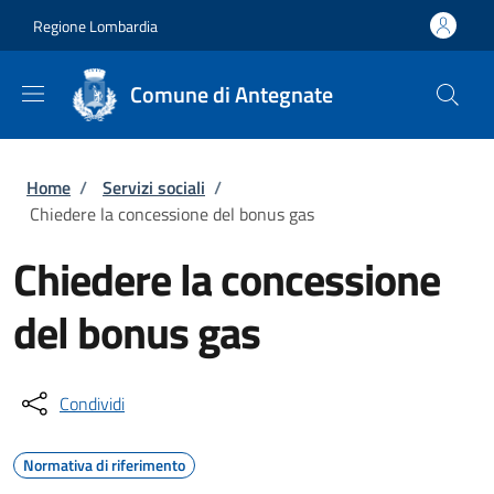
Salta al contenuto principale
Skip to footer content
Regione Lombardia
Comune di Antegnate
Briciole di pane
Home
/
Servizi sociali
/
Chiedere la concessione del bonus gas
Chiedere la concessione
del bonus gas
Condividi
Normativa di riferimento