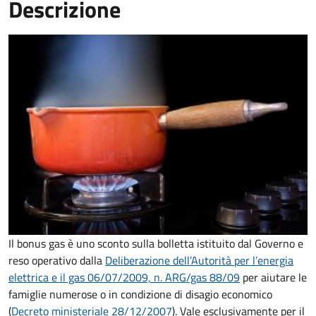
Descrizione
Il bonus gas è uno sconto sulla bolletta istituito dal Governo e
reso operativo dalla
Deliberazione dell’Autorità per l’energia
elettrica e il gas 06/07/2009, n. ARG/gas 88/09
per aiutare le
famiglie numerose o in condizione di disagio economico
(
Decreto ministeriale 28/12/2007
). Vale esclusivamente per il