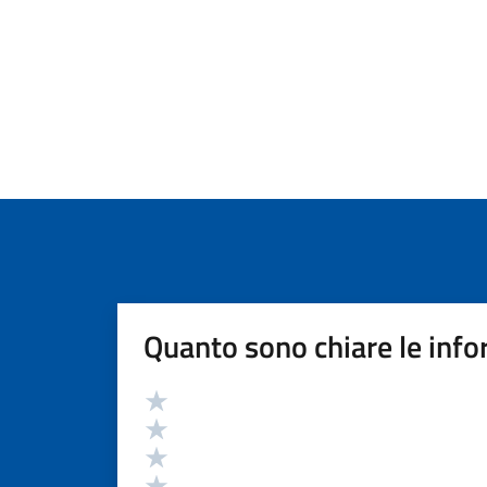
Quanto sono chiare le info
Valutazione
Valuta 5 stelle su 5
Valuta 4 stelle su 5
Valuta 3 stelle su 5
Valuta 2 stelle su 5