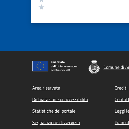
Valuta 1 stelle su 5
Comune di A
Footer menu
Area riservata
Crediti
Dichiarazione di accessibilità
Contatt
Statistiche del portale
Leggi l
Segnalazione disservizio
Piano d