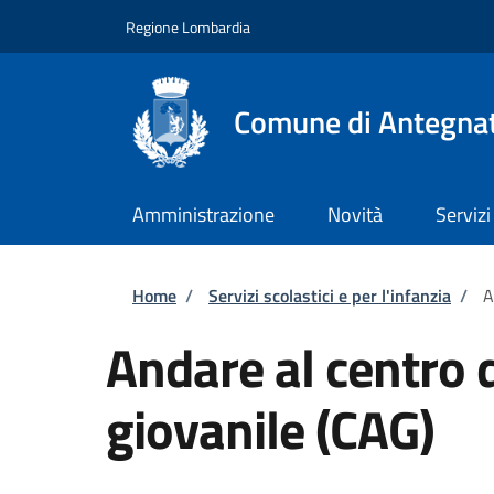
Salta al contenuto principale
Skip to footer content
Regione Lombardia
Comune di Antegna
Amministrazione
Novità
Servizi
Briciole di pane
Home
/
Servizi scolastici e per l'infanzia
/
A
Andare al centro 
giovanile (CAG)