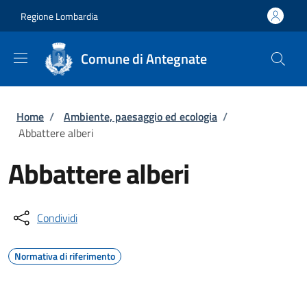
Salta al contenuto principale
Skip to footer content
Regione Lombardia
Comune di Antegnate
Briciole di pane
Home
/
Ambiente, paesaggio ed ecologia
/
Abbattere alberi
Abbattere alberi
Condividi
Normativa di riferimento